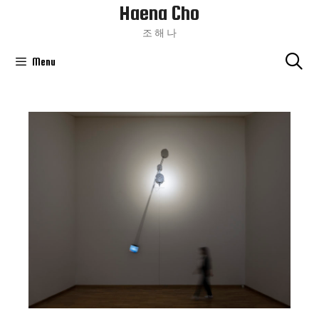
Haena Cho
Skip
To
조 해 나
Content
Menu