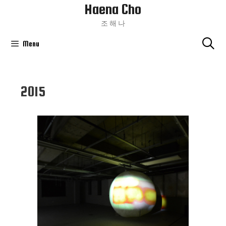
Haena Cho
Skip
To
조 해 나
Content
Menu
2015