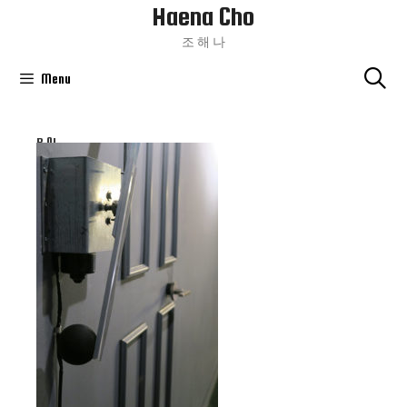
Haena Cho
Skip
To
조 해 나
Content
Menu
B 01