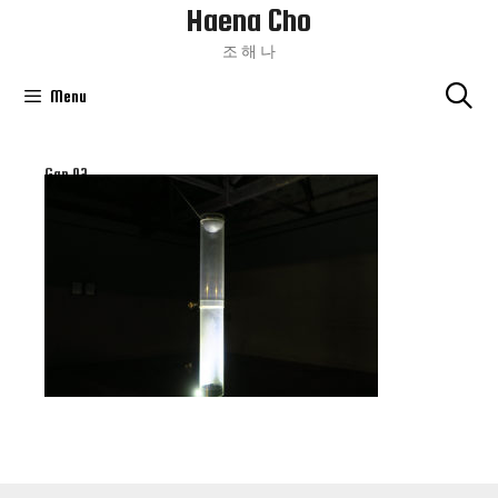
Haena Cho
Skip
To
조 해 나
Content
Menu
Gap 02