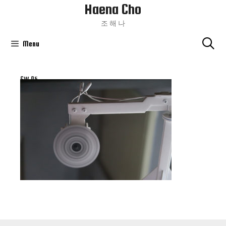
Haena Cho
Skip
To
조 해 나
Content
Menu
SW 05