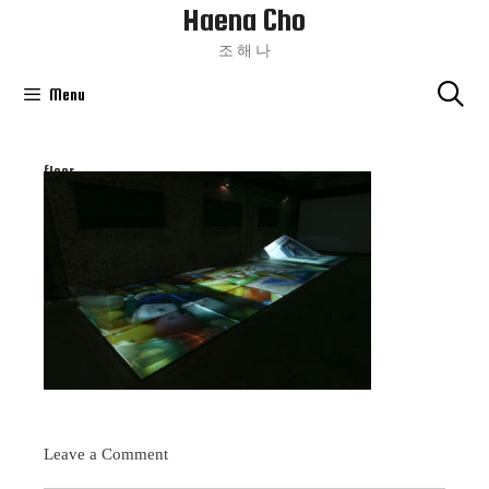
Haena Cho
Skip
To
조 해 나
Content
Menu
floor
Leave a Comment