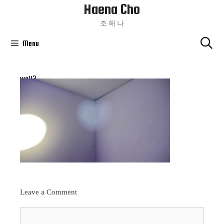
Haena Cho
Skip
To
조 해 나
Content
Menu
wall3
Leave a Comment
Comment